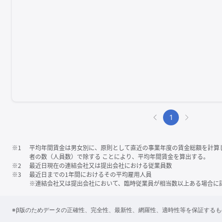
1
※1
平均年間賃金は男女別に、原則として直近の事業年度の賃金総額を計算
者の数（人員数）で除する ことにより、平均年間賃金を算出する。
※2
最近日現在の連結会社又は提出会社における従業員数
※3
最近日までの1年間におけるその平均雇用人員
※連結会社又は提出会社において、臨時従業員が相当数以上ある場合に
※β版のためデータの正確性、完全性、最新性、網羅性、適時性等を保証する