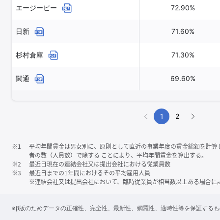
エージーピー
72.90%
日新
71.60%
杉村倉庫
71.30%
関通
69.60%
1
2
※1
平均年間賃金は男女別に、原則として直近の事業年度の賃金総額を計算
者の数（人員数）で除する ことにより、平均年間賃金を算出する。
※2
最近日現在の連結会社又は提出会社における従業員数
※3
最近日までの1年間におけるその平均雇用人員
※連結会社又は提出会社において、臨時従業員が相当数以上ある場合に
※β版のためデータの正確性、完全性、最新性、網羅性、適時性等を保証する