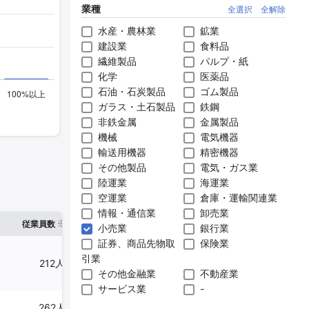
業種
全選択
全解除
水産・農林業
鉱業
建設業
食料品
繊維製品
パルプ・紙
化学
医薬品
石油・石炭製品
ゴム製品
ガラス・土石製品
鉄鋼
非鉄金属
金属製品
機械
電気機器
輸送用機器
精密機器
その他製品
電気・ガス業
陸運業
海運業
空運業
倉庫・運輸関連業
情報・通信業
卸売業
※1
※2
確認した有報締日
従業員数
臨時従業員数
小売業
銀行業
証券、商品先物取
保険業
引業
212人
33人
2025年03月31日
その他金融業
不動産業
サービス業
-
262人
89人
2025年01月31日