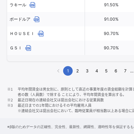
ラキール
91.50%
ボードルア
91.00%
ＨＯＵＳＥＩ
90.70%
ＧＳＩ
90.70%
1
2
3
4
5
6
7
…
※1
平均年間賃金は男女別に、原則として直近の事業年度の賃金総額を計算
者の数（人員数）で除する ことにより、平均年間賃金を算出する。
※2
最近日現在の連結会社又は提出会社における従業員数
※3
最近日までの1年間におけるその平均雇用人員
※連結会社又は提出会社において、臨時従業員が相当数以上ある場合に
※β版のためデータの正確性、完全性、最新性、網羅性、適時性等を保証する