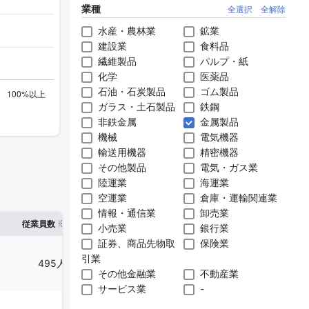
業種
全選択
全解除
水産・農林業
鉱業
建設業
食料品
繊維製品
パルプ・紙
化学
医薬品
石油・石炭製品
ゴム製品
ガラス・土石製品
鉄鋼
非鉄金属
金属製品
機械
電気機器
輸送用機器
精密機器
その他製品
電気・ガス業
陸運業
海運業
空運業
倉庫・運輸関連業
情報・通信業
卸売業
※1
※2
確認した有報締日
従業員数
臨時従業員数
小売業
銀行業
証券、商品先物取
保険業
引業
495人
38人
2025年03月31日
その他金融業
不動産業
サービス業
-