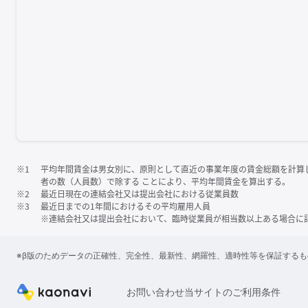
※1
平均年間賃金は男女別に、原則として直近の事業年度の賃金総額を計算
者の数（人員数）で除する ことにより、平均年間賃金を算出する。
※2
最近日現在の連結会社又は提出会社における従業員数
※3
最近日までの1年間におけるその平均雇用人員
※連結会社又は提出会社において、臨時従業員が相当数以上ある場合に
※β版のためデータの正確性、完全性、最新性、網羅性、適時性等を保証する
お問い合わせ
当サイトのご利用条件