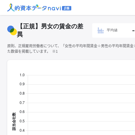
【正規】男女の賃金の差
-
平均値
異
原則、正規雇用労働者について、「女性の平均年間賃金÷男性の平均年間賃金×1
た数値を掲載しています。 ※1