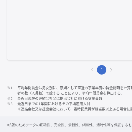
1
※1
平均年間賃金は男女別に、原則として直近の事業年度の賃金総額を計算
者の数（人員数）で除する ことにより、平均年間賃金を算出する。
※2
最近日現在の連結会社又は提出会社における従業員数
※3
最近日までの1年間におけるその平均雇用人員
※連結会社又は提出会社において、臨時従業員が相当数以上ある場合に
※β版のためデータの正確性、完全性、最新性、網羅性、適時性等を保証する