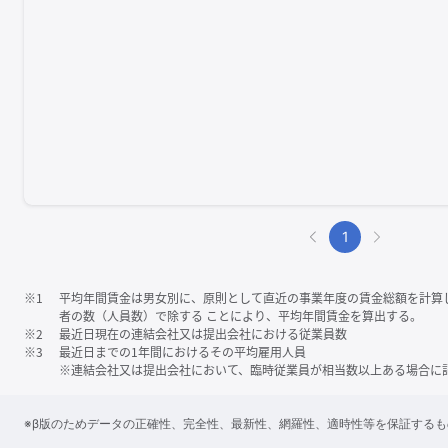
1
※1
平均年間賃金は男女別に、原則として直近の事業年度の賃金総額を計算
者の数（人員数）で除する ことにより、平均年間賃金を算出する。
※2
最近日現在の連結会社又は提出会社における従業員数
※3
最近日までの1年間におけるその平均雇用人員
※連結会社又は提出会社において、臨時従業員が相当数以上ある場合に
※β版のためデータの正確性、完全性、最新性、網羅性、適時性等を保証する