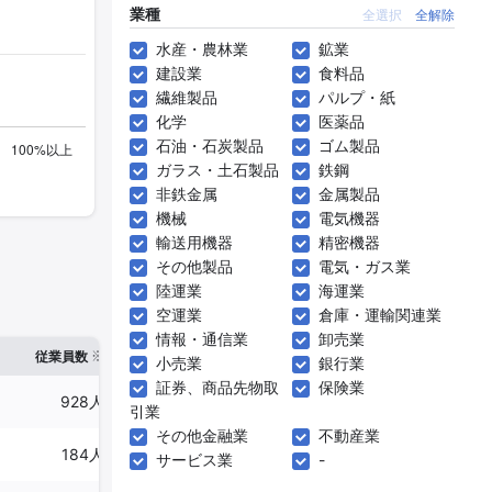
業種
全選択
全解除
水産・農林業
鉱業
建設業
食料品
繊維製品
パルプ・紙
化学
医薬品
石油・石炭製品
ゴム製品
ガラス・土石製品
鉄鋼
非鉄金属
金属製品
機械
電気機器
輸送用機器
精密機器
その他製品
電気・ガス業
陸運業
海運業
空運業
倉庫・運輸関連業
情報・通信業
卸売業
※1
※2
確認した有報締日
従業員数
臨時従業員数
小売業
銀行業
証券、商品先物取
保険業
928人
-
2025年03月31日
引業
その他金融業
不動産業
184人
86人
2025年03月31日
サービス業
-