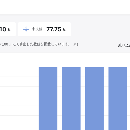
.10
77.75
中央値
%
%
00 」にて算出した数値を掲載しています。 ※1
絞り込