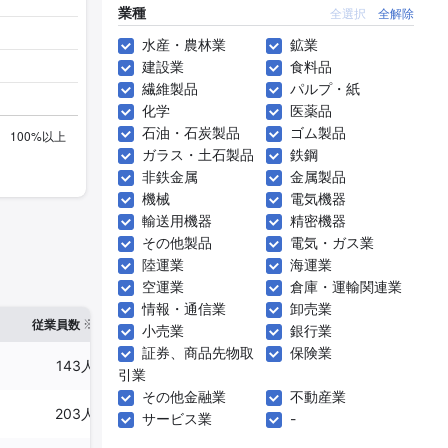
業種
全選択
全解除
水産・農林業
鉱業
建設業
食料品
繊維製品
パルプ・紙
化学
医薬品
石油・石炭製品
ゴム製品
ガラス・土石製品
鉄鋼
非鉄金属
金属製品
機械
電気機器
輸送用機器
精密機器
その他製品
電気・ガス業
陸運業
海運業
空運業
倉庫・運輸関連業
情報・通信業
卸売業
※1
※2
確認した有報締日
従業員数
臨時従業員数
小売業
銀行業
証券、商品先物取
保険業
143人
893人
2024年11月30日
引業
その他金融業
不動産業
203人
261人
2024年06月30日
サービス業
-