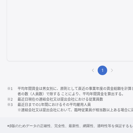
1
※1
平均年間賃金は男女別に、原則として直近の事業年度の賃金総額を計算
者の数（人員数）で除する ことにより、平均年間賃金を算出する。
※2
最近日現在の連結会社又は提出会社における従業員数
※3
最近日までの1年間におけるその平均雇用人員
※連結会社又は提出会社において、臨時従業員が相当数以上ある場合に
※β版のためデータの正確性、完全性、最新性、網羅性、適時性等を保証する