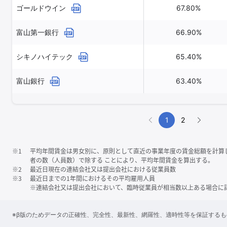
ゴールドウイン
67.80%
富山第一銀行
66.90%
シキノハイテック
65.40%
富山銀行
63.40%
1
2
※1
平均年間賃金は男女別に、原則として直近の事業年度の賃金総額を計算
者の数（人員数）で除する ことにより、平均年間賃金を算出する。
※2
最近日現在の連結会社又は提出会社における従業員数
※3
最近日までの1年間におけるその平均雇用人員
※連結会社又は提出会社において、臨時従業員が相当数以上ある場合に
※β版のためデータの正確性、完全性、最新性、網羅性、適時性等を保証する