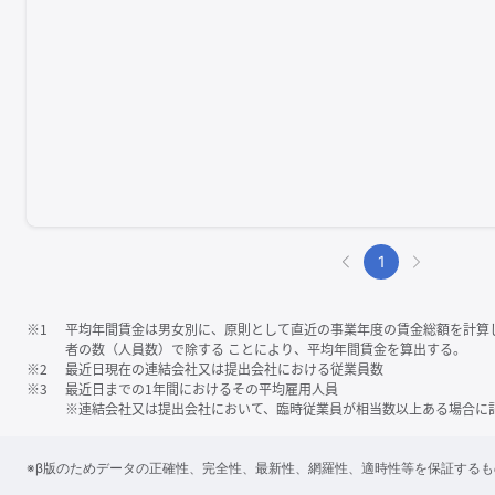
1
※1
平均年間賃金は男女別に、原則として直近の事業年度の賃金総額を計算
者の数（人員数）で除する ことにより、平均年間賃金を算出する。
※2
最近日現在の連結会社又は提出会社における従業員数
※3
最近日までの1年間におけるその平均雇用人員
※連結会社又は提出会社において、臨時従業員が相当数以上ある場合に
※β版のためデータの正確性、完全性、最新性、網羅性、適時性等を保証する