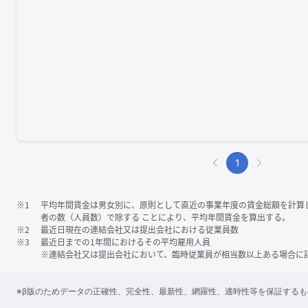
1
※1
平均年間賃金は男女別に、原則として直近の事業年度の賃金総額を計算
者の数（人員数）で除する ことにより、平均年間賃金を算出する。
※2
最近日現在の連結会社又は提出会社における従業員数
※3
最近日までの1年間におけるその平均雇用人員
※連結会社又は提出会社において、臨時従業員が相当数以上ある場合に
※β版のためデータの正確性、完全性、最新性、網羅性、適時性等を保証する