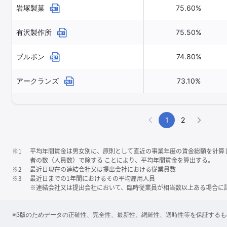
岩塚製菓
75.60%
有沢製作所
75.50%
ブルボン
74.80%
アークランズ
73.10%
1
2
※1
平均年間賃金は男女別に、原則として直近の事業年度の賃金総額を計算
者の数（人員数）で除する ことにより、平均年間賃金を算出する。
※2
最近日現在の連結会社又は提出会社における従業員数
※3
最近日までの1年間におけるその平均雇用人員
※連結会社又は提出会社において、臨時従業員が相当数以上ある場合に
※β版のためデータの正確性、完全性、最新性、網羅性、適時性等を保証する