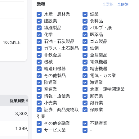
業種
全選択
全解除
水産・農林業
鉱業
建設業
食料品
繊維製品
パルプ・紙
化学
医薬品
石油・石炭製品
ゴム製品
ガラス・土石製品
鉄鋼
非鉄金属
金属製品
機械
電気機器
輸送用機器
精密機器
その他製品
電気・ガス業
陸運業
海運業
空運業
倉庫・運輸関連業
情報・通信業
卸売業
※1
※2
確認した有報締日
従業員数
臨時従業員数
小売業
銀行業
証券、商品先物取
保険業
3,302人
92人
2025年03月31日
引業
その他金融業
不動産業
1,399人
39人
2025年03月31日
サービス業
-