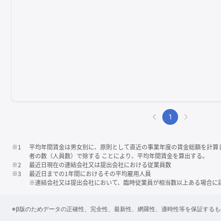
1
※1
平均年間賃金は男女別に、原則として直近の事業年度の賃金総額を計算
者の数（人員数）で除する ことにより、平均年間賃金を算出する。
※2
最近日現在の連結会社又は提出会社における従業員数
※3
最近日までの1年間におけるその平均雇用人員
※連結会社又は提出会社において、臨時従業員が相当数以上ある場合に
※β版のためデータの正確性、完全性、最新性、網羅性、適時性等を保証する