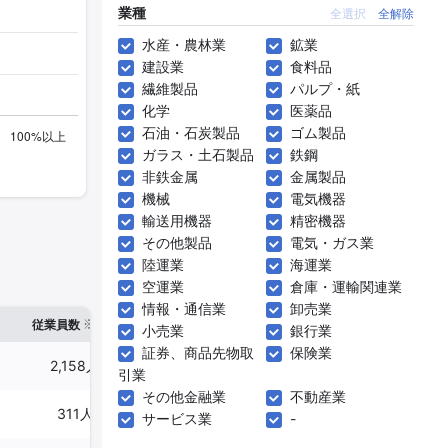
業種
全選択
全解除
水産・農林業
鉱業
建設業
食料品
繊維製品
パルプ・紙
化学
医薬品
石油・石炭製品
ゴム製品
ガラス・土石製品
鉄鋼
非鉄金属
金属製品
機械
電気機器
輸送用機器
精密機器
その他製品
電気・ガス業
陸運業
海運業
空運業
倉庫・運輸関連業
情報・通信業
卸売業
※1
※2
確認した有報締日
従業員数
臨時従業員数
小売業
銀行業
証券、商品先物取
保険業
2,158人
-
2025年03月31日
引業
その他金融業
不動産業
311人
-
2025年03月31日
サービス業
-