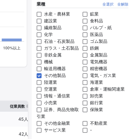
業種
全選択
全解除
水産・農林業
鉱業
建設業
食料品
繊維製品
パルプ・紙
化学
医薬品
石油・石炭製品
ゴム製品
ガラス・土石製品
鉄鋼
非鉄金属
金属製品
機械
電気機器
輸送用機器
精密機器
その他製品
電気・ガス業
陸運業
海運業
空運業
倉庫・運輸関連業
情報・通信業
卸売業
小売業
銀行業
※1
※2
確認した有報締日
従業員数
臨時従業員数
証券、商品先物取
保険業
引業
45人
-
2025年01月20日
その他金融業
不動産業
サービス業
-
42人
18人
2025年03月31日