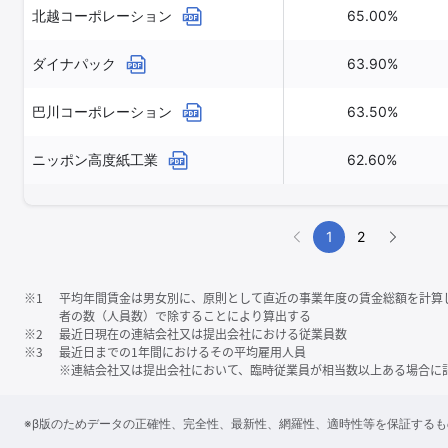
北越コーポレーション
65.00%
ダイナパック
63.90%
巴川コーポレーション
63.50%
ニッポン高度紙工業
62.60%
1
2
※1
平均年間賃金は男女別に、原則として直近の事業年度の賃金総額を計算
者の数（人員数）で除することにより算出する
※2
最近日現在の連結会社又は提出会社における従業員数
※3
最近日までの1年間におけるその平均雇用人員
※連結会社又は提出会社において、臨時従業員が相当数以上ある場合に
※β版のためデータの正確性、完全性、最新性、網羅性、適時性等を保証する