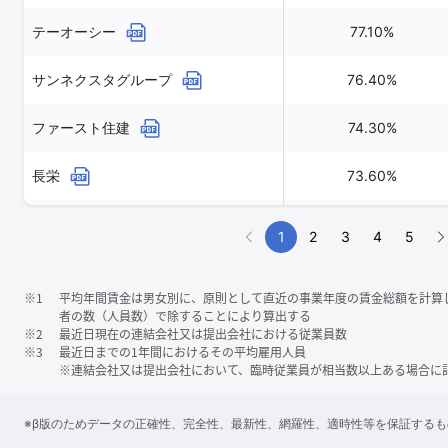
テーオーシー
77.10%
サンネクスタグループ
76.40%
ファースト住建
74.30%
長栄
73.60%
グランディハウス
71.40%
1
2
3
4
5
※1
平均年間賃金は男女別に、原則として直近の事業年度の賃金総額を計算
者の数（人員数）で除することにより算出する
※2
最近日現在の連結会社又は提出会社における従業員数
※3
最近日までの1年間におけるその平均雇用人員
※連結会社又は提出会社において、臨時従業員が相当数以上ある場合に
※β版のためデータの正確性、完全性、最新性、網羅性、適時性等を保証する