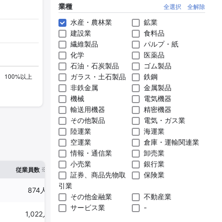
業種
全選択
全解除
水産・農林業
鉱業
建設業
食料品
繊維製品
パルプ・紙
化学
医薬品
石油・石炭製品
ゴム製品
ガラス・土石製品
鉄鋼
非鉄金属
金属製品
機械
電気機器
輸送用機器
精密機器
その他製品
電気・ガス業
陸運業
海運業
空運業
倉庫・運輸関連業
情報・通信業
卸売業
小売業
銀行業
※1
※2
確認した有報締日
従業員数
臨時従業員数
証券、商品先物取
保険業
引業
874人
-
2024年06月30日
その他金融業
不動産業
サービス業
-
1,022人
1,299人
2025年03月31日