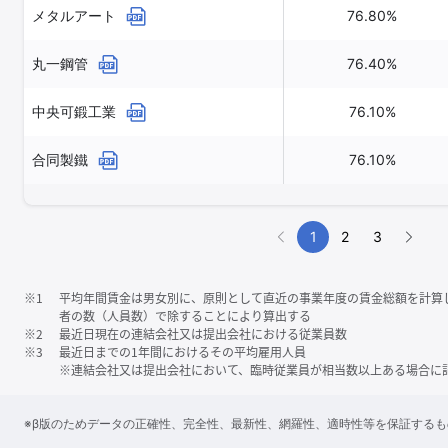
メタルアート
76.80%
丸一鋼管
76.40%
中央可鍛工業
76.10%
合同製鐵
76.10%
1
2
3
※1
平均年間賃金は男女別に、原則として直近の事業年度の賃金総額を計算
者の数（人員数）で除することにより算出する
※2
最近日現在の連結会社又は提出会社における従業員数
※3
最近日までの1年間におけるその平均雇用人員
※連結会社又は提出会社において、臨時従業員が相当数以上ある場合に
※β版のためデータの正確性、完全性、最新性、網羅性、適時性等を保証する