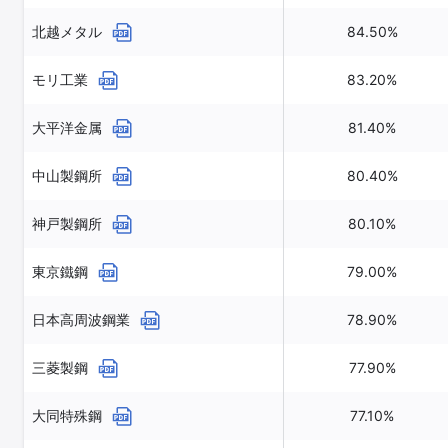
北越メタル
84.50%
モリ工業
83.20%
大平洋金属
81.40%
中山製鋼所
80.40%
神戸製鋼所
80.10%
東京鐵鋼
79.00%
日本高周波鋼業
78.90%
三菱製鋼
77.90%
大同特殊鋼
77.10%