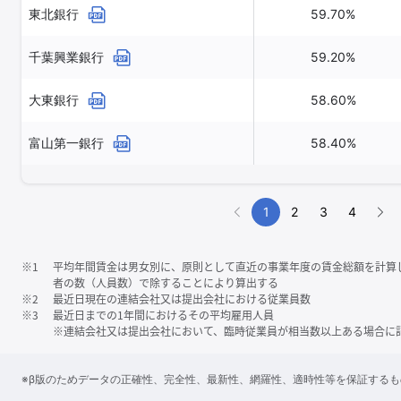
東北銀行
59.70%
千葉興業銀行
59.20%
大東銀行
58.60%
富山第一銀行
58.40%
1
2
3
4
※1
平均年間賃金は男女別に、原則として直近の事業年度の賃金総額を計算
者の数（人員数）で除することにより算出する
※2
最近日現在の連結会社又は提出会社における従業員数
※3
最近日までの1年間におけるその平均雇用人員
※連結会社又は提出会社において、臨時従業員が相当数以上ある場合に
※β版のためデータの正確性、完全性、最新性、網羅性、適時性等を保証する