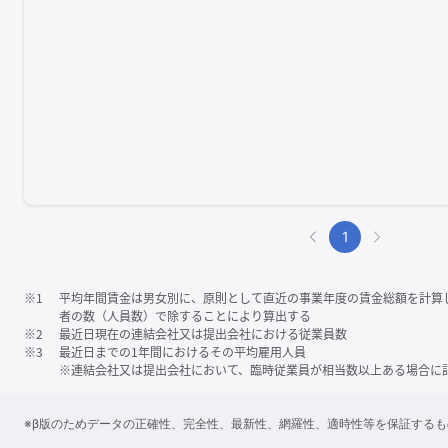
1
※1
平均年間賃金は男女別に、原則として直近の事業年度の賃金総額を計算
者の数（人員数）で除することにより算出する
※2
最近日現在の連結会社又は提出会社における従業員数
※3
最近日までの1年間におけるその平均雇用人員
※連結会社又は提出会社において、臨時従業員が相当数以上ある場合に
※β版のためデータの正確性、完全性、最新性、網羅性、適時性等を保証する