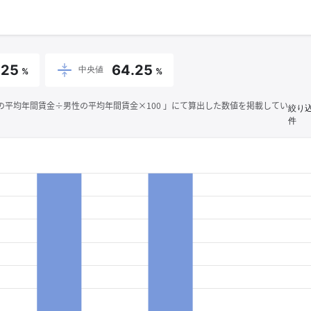
.25
64.25
中央値
%
%
平均年間賃金÷男性の平均年間賃金×100 」にて算出した数値を掲載してい
絞り
件