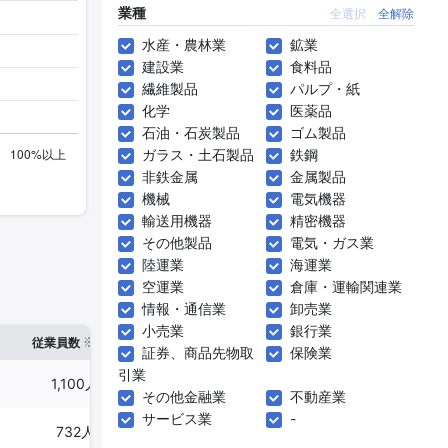
業種
全選択
全解除
水産・農林業
鉱業
建設業
食料品
繊維製品
パルプ・紙
化学
医薬品
石油・石炭製品
ゴム製品
ガラス・土石製品
鉄鋼
非鉄金属
金属製品
機械
電気機器
輸送用機器
精密機器
その他製品
電気・ガス業
陸運業
海運業
空運業
倉庫・運輸関連業
情報・通信業
卸売業
小売業
銀行業
※1
※2
確認した有報締日
従業員数
臨時従業員数
証券、商品先物取
保険業
引業
1,100人
-
2025年03月31日
その他金融業
不動産業
サービス業
-
732人
-
2025年02月28日