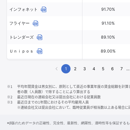
インフォネット
91.70%
フライヤー
91.10%
トレンダーズ
89.10%
Ｕｎｉｐｏｓ
89.00%
ココルポート
88.90%
1
2
3
4
5
6
7
…
※1
平均年間賃金は男女別に、原則として直近の事業年度の賃金総額を計算
者の数（人員数）で除することにより算出する
※2
最近日現在の連結会社又は提出会社における従業員数
※3
最近日までの1年間におけるその平均雇用人員
※連結会社又は提出会社において、臨時従業員が相当数以上ある場合に
※β版のためデータの正確性、完全性、最新性、網羅性、適時性等を保証する