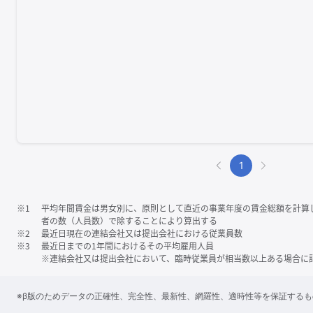
1
※1
平均年間賃金は男女別に、原則として直近の事業年度の賃金総額を計算
者の数（人員数）で除することにより算出する
※2
最近日現在の連結会社又は提出会社における従業員数
※3
最近日までの1年間におけるその平均雇用人員
※連結会社又は提出会社において、臨時従業員が相当数以上ある場合に
※β版のためデータの正確性、完全性、最新性、網羅性、適時性等を保証する