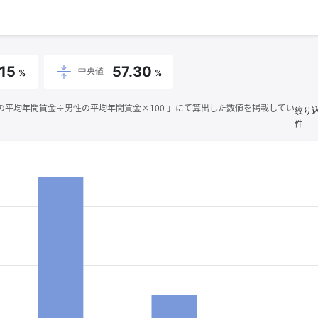
.15
57.30
中央値
%
%
平均年間賃金÷男性の平均年間賃金×100 」にて算出した数値を掲載してい
絞り
件