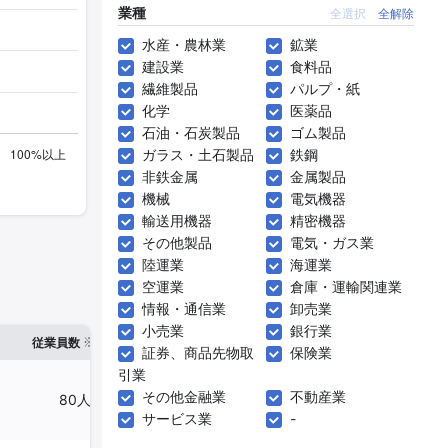
業種
全選択
全解除
水産・農林業
鉱業
建設業
食料品
繊維製品
パルプ・紙
化学
医薬品
石油・石炭製品
ゴム製品
ガラス・土石製品
鉄鋼
非鉄金属
金属製品
機械
電気機器
輸送用機器
精密機器
その他製品
電気・ガス業
陸運業
海運業
空運業
倉庫・運輸関連業
情報・通信業
卸売業
小売業
銀行業
※1
※2
確認した有報締日
従業員数
臨時従業員数
証券、商品先物取
保険業
引業
その他金融業
不動産業
80人
2人
2025年03月31日
サービス業
-