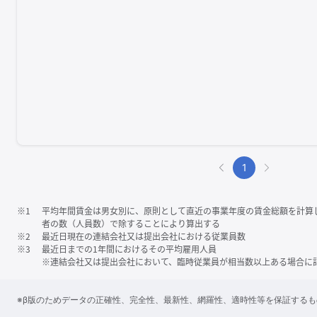
1
※1
平均年間賃金は男女別に、原則として直近の事業年度の賃金総額を計算
者の数（人員数）で除することにより算出する
※2
最近日現在の連結会社又は提出会社における従業員数
※3
最近日までの1年間におけるその平均雇用人員
※連結会社又は提出会社において、臨時従業員が相当数以上ある場合に
※β版のためデータの正確性、完全性、最新性、網羅性、適時性等を保証する