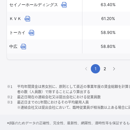
セイノーホールディングス
63.40%
ＫＶＫ
61.20%
トーカイ
58.90%
中広
58.80%
1
2
※1
平均年間賃金は男女別に、原則として直近の事業年度の賃金総額を計算
者の数（人員数）で除することにより算出する
※2
最近日現在の連結会社又は提出会社における従業員数
※3
最近日までの1年間におけるその平均雇用人員
※連結会社又は提出会社において、臨時従業員が相当数以上ある場合に
※β版のためデータの正確性、完全性、最新性、網羅性、適時性等を保証する