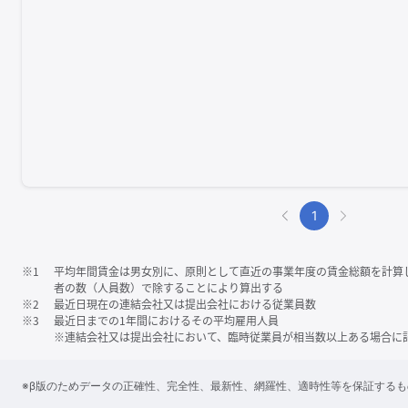
1
※1
平均年間賃金は男女別に、原則として直近の事業年度の賃金総額を計算
者の数（人員数）で除することにより算出する
※2
最近日現在の連結会社又は提出会社における従業員数
※3
最近日までの1年間におけるその平均雇用人員
※連結会社又は提出会社において、臨時従業員が相当数以上ある場合に
※β版のためデータの正確性、完全性、最新性、網羅性、適時性等を保証する