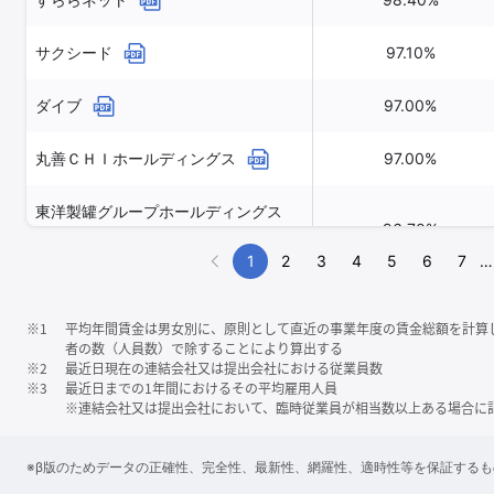
サクシード
97.10%
ダイブ
97.00%
丸善ＣＨＩホールディングス
97.00%
東洋製罐グループホールディングス
96.70%
1
2
3
4
5
6
7
…
※1
平均年間賃金は男女別に、原則として直近の事業年度の賃金総額を計算
者の数（人員数）で除することにより算出する
※2
最近日現在の連結会社又は提出会社における従業員数
※3
最近日までの1年間におけるその平均雇用人員
※連結会社又は提出会社において、臨時従業員が相当数以上ある場合に
※β版のためデータの正確性、完全性、最新性、網羅性、適時性等を保証する