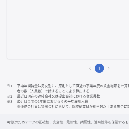
1
※1
平均年間賃金は男女別に、原則として直近の事業年度の賃金総額を計算
者の数（人員数）で除することにより算出する
※2
最近日現在の連結会社又は提出会社における従業員数
※3
最近日までの1年間におけるその平均雇用人員
※連結会社又は提出会社において、臨時従業員が相当数以上ある場合に
※β版のためデータの正確性、完全性、最新性、網羅性、適時性等を保証する