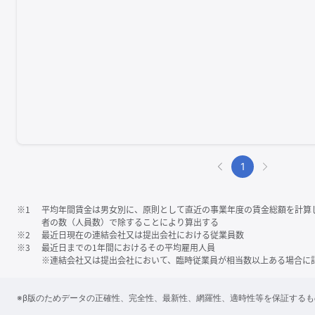
1
※1
平均年間賃金は男女別に、原則として直近の事業年度の賃金総額を計算
者の数（人員数）で除することにより算出する
※2
最近日現在の連結会社又は提出会社における従業員数
※3
最近日までの1年間におけるその平均雇用人員
※連結会社又は提出会社において、臨時従業員が相当数以上ある場合に
※β版のためデータの正確性、完全性、最新性、網羅性、適時性等を保証する