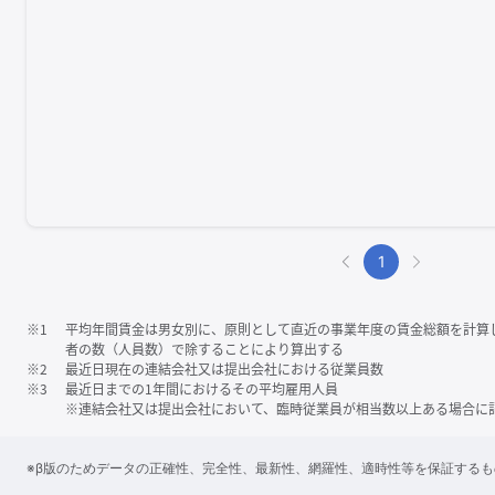
1
※1
平均年間賃金は男女別に、原則として直近の事業年度の賃金総額を計算
者の数（人員数）で除することにより算出する
※2
最近日現在の連結会社又は提出会社における従業員数
※3
最近日までの1年間におけるその平均雇用人員
※連結会社又は提出会社において、臨時従業員が相当数以上ある場合に
※β版のためデータの正確性、完全性、最新性、網羅性、適時性等を保証する