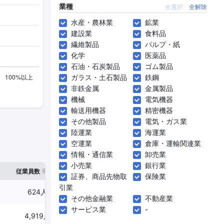
業種
全選択
全解除
水産・農林業
鉱業
建設業
食料品
繊維製品
パルプ・紙
化学
医薬品
石油・石炭製品
ゴム製品
ガラス・土石製品
鉄鋼
非鉄金属
金属製品
機械
電気機器
輸送用機器
精密機器
その他製品
電気・ガス業
陸運業
海運業
空運業
倉庫・運輸関連業
情報・通信業
卸売業
小売業
銀行業
※1
※2
確認した有報締日
従業員数
臨時従業員数
証券、商品先物取
保険業
引業
624人
1,618人
2024年08月31日
その他金融業
不動産業
サービス業
-
4,919人
5,210人
2025年02月28日