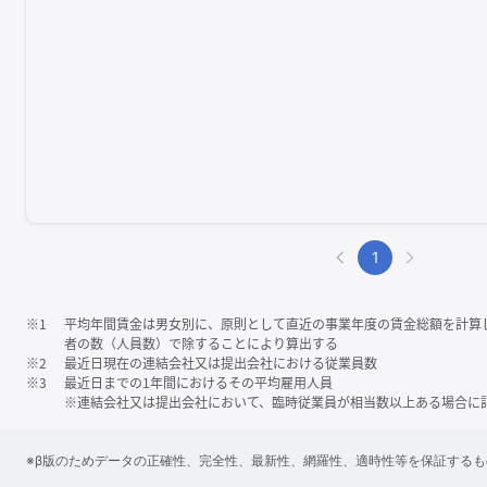
1
※1
平均年間賃金は男女別に、原則として直近の事業年度の賃金総額を計算
者の数（人員数）で除することにより算出する
※2
最近日現在の連結会社又は提出会社における従業員数
※3
最近日までの1年間におけるその平均雇用人員
※連結会社又は提出会社において、臨時従業員が相当数以上ある場合に
※β版のためデータの正確性、完全性、最新性、網羅性、適時性等を保証する