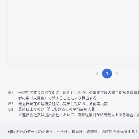
1
※1
平均年間賃金は男女別に、原則として直近の事業年度の賃金総額を計算
者の数（人員数）で除することにより算出する
※2
最近日現在の連結会社又は提出会社における従業員数
※3
最近日までの1年間におけるその平均雇用人員
※連結会社又は提出会社において、臨時従業員が相当数以上ある場合に
※β版のためデータの正確性、完全性、最新性、網羅性、適時性等を保証する