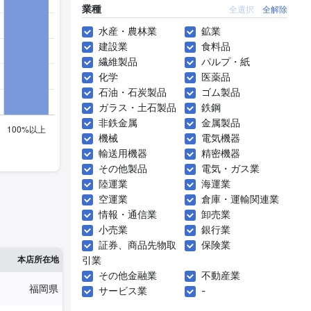
業種
全選択
全解除
水産・農林業
鉱業
建設業
食料品
繊維製品
パルプ・紙
化学
医薬品
石油・石炭製品
ゴム製品
ガラス・土石製品
鉄鋼
非鉄金属
金属製品
機械
電気機器
輸送用機器
精密機器
その他製品
電気・ガス業
陸運業
海運業
空運業
倉庫・運輸関連業
情報・通信業
卸売業
小売業
銀行業
証券、商品先物取
保険業
※1
※2
本店所在地
引業
従業員数
臨時従業員数
その他金融業
不動産業
福岡県
101人
-
サービス業
-