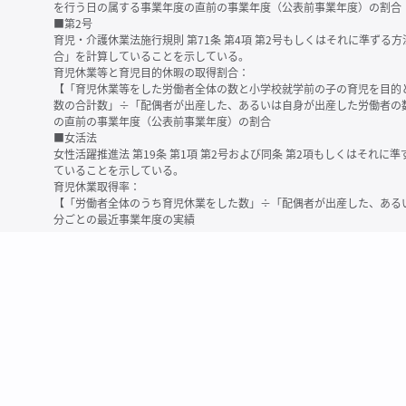
を行う日の属する事業年度の直前の事業年度（公表前事業年度）の割合
■第2号
育児・介護休業法施行規則 第71条 第4項 第2号もしくはそれに準ず
合」を計算していることを示している。
育児休業等と育児目的休暇の取得割合：
【「育児休業等をした労働者全体の数と小学校就学前の子の育児を目的
数の合計数」÷「配偶者が出産した、あるいは自身が出産した労働者の
の直前の事業年度（公表前事業年度）の割合
■女活法
女性活躍推進法 第19条 第1項 第2号および同条 第2項もしくはそれ
ていることを示している。
育児休業取得率：
【「労働者全体のうち育児休業をした数」÷「配偶者が出産した、ある
分ごとの最近事業年度の実績
※育児休業等とは、育児・介護休業法に規定する以下の休業のこと
・育児休業（産後パパ育休を含む）
・法第23条第2項（３歳未満の子を育てる労働者について所定労働時間
務）又は第24条第１項（小学校就学前の子を育てる労働者に関する努
業に関する制度に準ずる措置を講じた場合は、その措置に基づく休業
＜備考＞
・有価証券報告書内で算出根拠法令が明示されていなかったものについ
いる場合があります
・育児・介護休業法施行規則 第71条 第4項の第1号と第2号の数値がど