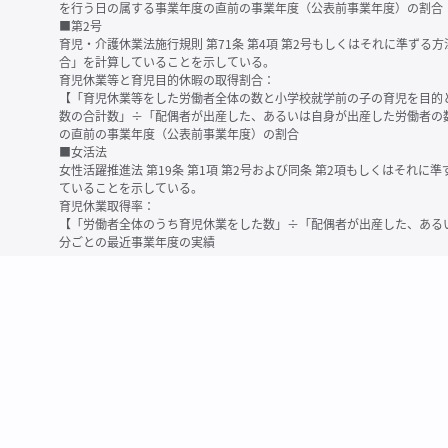
を行う日の属する事業年度の直前の事業年度（公表前事業年度）の割合
■第2号
育児・介護休業法施行規則 第71条 第4項 第2号もしくはそれに準ず
合」を計算していることを示している。
育児休業等と育児目的休暇の取得割合：
【「育児休業等をした労働者全体の数と小学校就学前の子の育児を目的
数の合計数」÷「配偶者が出産した、あるいは自身が出産した労働者の
の直前の事業年度（公表前事業年度）の割合
■女活法
女性活躍推進法 第19条 第1項 第2号および同条 第2項もしくはそれ
ていることを示している。
育児休業取得率：
【「労働者全体のうち育児休業をした数」÷「配偶者が出産した、ある
分ごとの最近事業年度の実績
※育児休業等とは、育児・介護休業法に規定する以下の休業のこと
・育児休業（産後パパ育休を含む）
・法第23条第2項（３歳未満の子を育てる労働者について所定労働時間
務）又は第24条第１項（小学校就学前の子を育てる労働者に関する努
業に関する制度に準ずる措置を講じた場合は、その措置に基づく休業
＜備考＞
・有価証券報告書内で算出根拠法令が明示されていなかったものについ
いる場合があります
・育児・介護休業法施行規則 第71条 第4項の第1号と第2号の数値がど