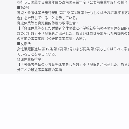
を行う日の属する事業年度の直前の事業年度（公表前事業年度）の割合
■第2号
育児・介護休業法施行規則 第71条 第4項 第2号もしくはそれに準ず
合」を計算していることを示している。
育児休業等と育児目的休暇の取得割合：
【「育児休業等をした労働者全体の数と小学校就学前の子の育児を目的
数の合計数」÷「配偶者が出産した、あるいは自身が出産した労働者の
の直前の事業年度（公表前事業年度）の割合
■女活法
女性活躍推進法 第19条 第1項 第2号および同条 第2項もしくはそれ
ていることを示している。
育児休業取得率：
【「労働者全体のうち育児休業をした数」÷「配偶者が出産した、ある
分ごとの最近事業年度の実績
※育児休業等とは、育児・介護休業法に規定する以下の休業のこと
・育児休業（産後パパ育休を含む）
・法第23条第2項（３歳未満の子を育てる労働者について所定労働時間
務）又は第24条第１項（小学校就学前の子を育てる労働者に関する努
業に関する制度に準ずる措置を講じた場合は、その措置に基づく休業
＜備考＞
・有価証券報告書内で算出根拠法令が明示されていなかったものについ
いる場合があります
・育児・介護休業法施行規則 第71条 第4項の第1号と第2号の数値がど