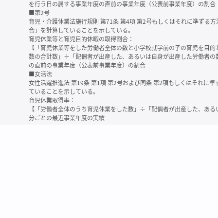
を行う日の属する事業年度の直前の事業年度（公表前事業年度）の割合
■第2号
育児・介護休業法施行規則 第71条 第4項 第2号もしくはそれに準ず
合」を計算していることを示している。
育児休業等と育児目的休暇の取得割合：
【「育児休業等をした労働者全体の数と小学校就学前の子の育児を目的
数の合計数」÷「配偶者が出産した、あるいは自身が出産した労働者の
の直前の事業年度（公表前事業年度）の割合
■女活法
女性活躍推進法 第19条 第1項 第2号および同条 第2項もしくはそれ
ていることを示している。
育児休業取得率：
【「労働者全体のうち育児休業をした数」÷「配偶者が出産した、ある
分ごとの最近事業年度の実績
※育児休業等とは、育児・介護休業法に規定する以下の休業のこと
・育児休業（産後パパ育休を含む）
・法第23条第2項（３歳未満の子を育てる労働者について所定労働時間
務）又は第24条第１項（小学校就学前の子を育てる労働者に関する努
業に関する制度に準ずる措置を講じた場合は、その措置に基づく休業
＜備考＞
・有価証券報告書内で算出根拠法令が明示されていなかったものについ
いる場合があります
・育児・介護休業法施行規則 第71条 第4項の第1号と第2号の数値がど