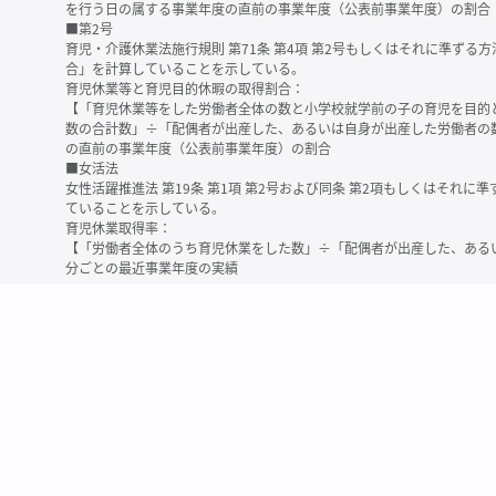
を行う日の属する事業年度の直前の事業年度（公表前事業年度）の割合
■第2号
育児・介護休業法施行規則 第71条 第4項 第2号もしくはそれに準ず
合」を計算していることを示している。
育児休業等と育児目的休暇の取得割合：
【「育児休業等をした労働者全体の数と小学校就学前の子の育児を目的
数の合計数」÷「配偶者が出産した、あるいは自身が出産した労働者の
の直前の事業年度（公表前事業年度）の割合
■女活法
女性活躍推進法 第19条 第1項 第2号および同条 第2項もしくはそれ
ていることを示している。
育児休業取得率：
【「労働者全体のうち育児休業をした数」÷「配偶者が出産した、ある
分ごとの最近事業年度の実績
※育児休業等とは、育児・介護休業法に規定する以下の休業のこと
・育児休業（産後パパ育休を含む）
・法第23条第2項（３歳未満の子を育てる労働者について所定労働時間
務）又は第24条第１項（小学校就学前の子を育てる労働者に関する努
業に関する制度に準ずる措置を講じた場合は、その措置に基づく休業
＜備考＞
・有価証券報告書内で算出根拠法令が明示されていなかったものについ
いる場合があります
・育児・介護休業法施行規則 第71条 第4項の第1号と第2号の数値がど