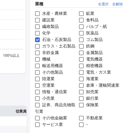
業種
全選択
全解除
水産・農林業
鉱業
建設業
食料品
繊維製品
パルプ・紙
化学
医薬品
石油・石炭製品
ゴム製品
ガラス・土石製品
鉄鋼
非鉄金属
金属製品
機械
電気機器
輸送用機器
精密機器
その他製品
電気・ガス業
陸運業
海運業
空運業
倉庫・運輸関連業
情報・通信業
卸売業
小売業
銀行業
証券、商品先物取
保険業
※1
※2
引業
確認した有報締日
従業員数
臨時従業員数
その他金融業
不動産業
サービス業
-