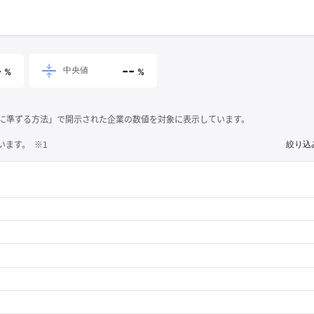
-
--
中央値
%
%
それに準ずる方法」で開示された企業の数値を対象に表示しています。
ます。 ※1
絞り込