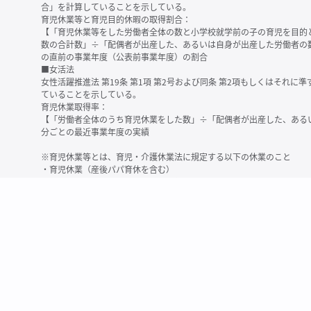
合」を計算していることを示している。
育児休業等と育児目的休暇の取得割合：
【「育児休業等をした労働者全体の数と小学校就学前の子の育児を目的
数の合計数」÷「配偶者が出産した、あるいは自身が出産した労働者の
の直前の事業年度（公表前事業年度）の割合
■女活法
女性活躍推進法 第19条 第1項 第2号および同条 第2項もしくはそれ
ていることを示している。
育児休業取得率：
【「労働者全体のうち育児休業をした数」÷「配偶者が出産した、ある
分ごとの最近事業年度の実績
※育児休業等とは、育児・介護休業法に規定する以下の休業のこと
・育児休業（産後パパ育休を含む）
・法第23条第2項（３歳未満の子を育てる労働者について所定労働時間
務）又は第24条第１項（小学校就学前の子を育てる労働者に関する努
業に関する制度に準ずる措置を講じた場合は、その措置に基づく休業
＜備考＞
・有価証券報告書内で算出根拠法令が明示されていなかったものについ
いる場合があります
・育児・介護休業法施行規則 第71条 第4項の第1号と第2号の数値がど
を記載しています
・「労働者の数」の定義は企業によって異なる可能性があります（出向
※2
最近日現在の連結会社又は提出会社における従業員数