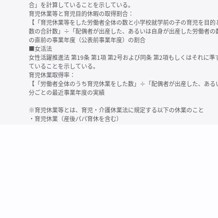
合」を計算していることを示している。
育児休業等と育児目的休暇の取得割合：
【「育児休業等をした労働者全体の数と小学校就学前の子の育児を目的
数の合計数」÷「配偶者が出産した、あるいは自身が出産した労働者の
の直前の事業年度（公表前事業年度）の割合
■女活法
女性活躍推進法 第19条 第1項 第2号および同条 第2項もしくはそれ
ていることを示している。
育児休業取得率：
【「労働者全体のうち育児休業をした数」÷「配偶者が出産した、ある
分ごとの最近事業年度の実績
※育児休業等とは、育児・介護休業法に規定する以下の休業のこと
・育児休業（産後パパ育休を含む）
・法第23条第2項（３歳未満の子を育てる労働者について所定労働時間
務）又は第24条第１項（小学校就学前の子を育てる労働者に関する努
業に関する制度に準ずる措置を講じた場合は、その措置に基づく休業
＜備考＞
・有価証券報告書内で算出根拠法令が明示されていなかったものについ
いる場合があります
・育児・介護休業法施行規則 第71条 第4項の第1号と第2号の数値がど
を記載しています
・「労働者の数」の定義は企業によって異なる可能性があります（出向
※2
最近日現在の連結会社又は提出会社における従業員数