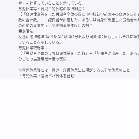
合」を計算していることを示している。
育児休業等と育児目的休暇の取得割合：
【「育児休業等をした労働者全体の数と小学校就学前の子の育児を目的
数の合計数」÷「配偶者が出産した、あるいは自身が出産した労働者の
の直前の事業年度（公表前事業年度）の割合
■女活法
女性活躍推進法 第19条 第1項 第2号および同条 第2項もしくはそれ
ていることを示している。
育児休業取得率：
【「労働者全体のうち育児休業をした数」÷「配偶者が出産した、ある
分ごとの最近事業年度の実績
※育児休業等とは、育児・介護休業法に規定する以下の休業のこと
・育児休業（産後パパ育休を含む）
・法第23条第2項（３歳未満の子を育てる労働者について所定労働時間
務）又は第24条第１項（小学校就学前の子を育てる労働者に関する努
業に関する制度に準ずる措置を講じた場合は、その措置に基づく休業
＜備考＞
・有価証券報告書内で算出根拠法令が明示されていなかったものについ
いる場合があります
・育児・介護休業法施行規則 第71条 第4項の第1号と第2号の数値がど
を記載しています
・「労働者の数」の定義は企業によって異なる可能性があります（出向
※2
最近日現在の連結会社又は提出会社における従業員数