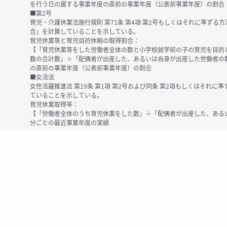
を行う日の属する事業年度の直前の事業年度（公表前事業年度）の割合
■第2号
育児・介護休業法施行規則 第71条 第4項 第2号もしくはそれに準ず
合」を計算していることを示している。
育児休業等と育児目的休暇の取得割合：
【「育児休業等をした労働者全体の数と小学校就学前の子の育児を目的
数の合計数」÷「配偶者が出産した、あるいは自身が出産した労働者の
の直前の事業年度（公表前事業年度）の割合
■女活法
女性活躍推進法 第19条 第1項 第2号および同条 第2項もしくはそれ
ていることを示している。
育児休業取得率：
【「労働者全体のうち育児休業をした数」÷「配偶者が出産した、ある
分ごとの最近事業年度の実績
※育児休業等とは、育児・介護休業法に規定する以下の休業のこと
・育児休業（産後パパ育休を含む）
・法第23条第2項（３歳未満の子を育てる労働者について所定労働時間
務）又は第24条第１項（小学校就学前の子を育てる労働者に関する努
業に関する制度に準ずる措置を講じた場合は、その措置に基づく休業
＜備考＞
・有価証券報告書内で算出根拠法令が明示されていなかったものについ
いる場合があります
・育児・介護休業法施行規則 第71条 第4項の第1号と第2号の数値がど